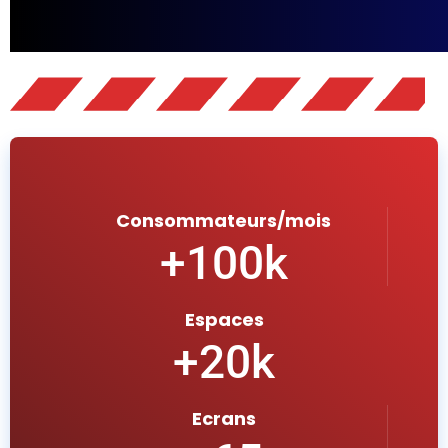
Consommateurs/mois
+
100
k
Espaces
+
20
k
Ecrans