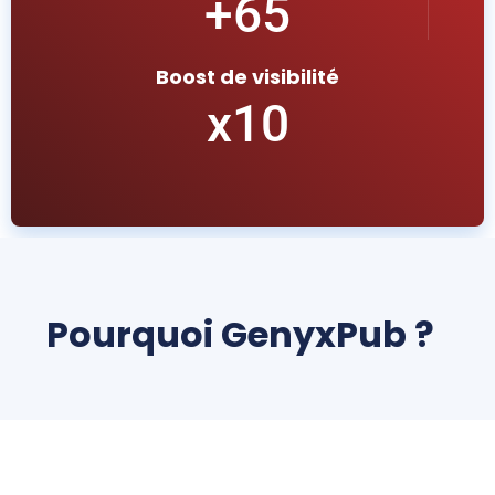
+
65
Boost de visibilité
x
10
Pourquoi GenyxPub ?